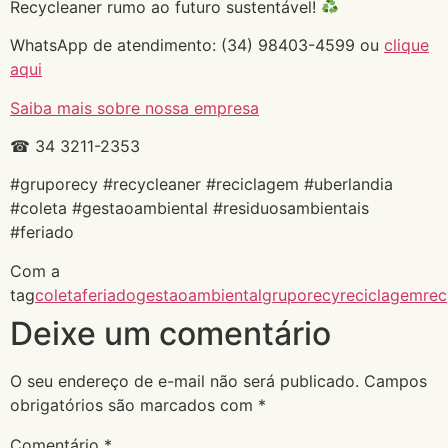
Recycleaner rumo ao futuro sustentável!
WhatsApp de atendimento: (34) 98403-4599 ou
clique
aqui
Saiba mais sobre nossa empresa
☎ 34 3211-2353
#gruporecy #recycleaner #reciclagem #uberlandia
#coleta #gestaoambiental #residuosambientais
#feriado
Com a
tag
coleta
feriado
gestaoambiental
gruporecy
reciclagem
rec
Deixe um comentário
O seu endereço de e-mail não será publicado.
Campos
obrigatórios são marcados com
*
Comentário
*