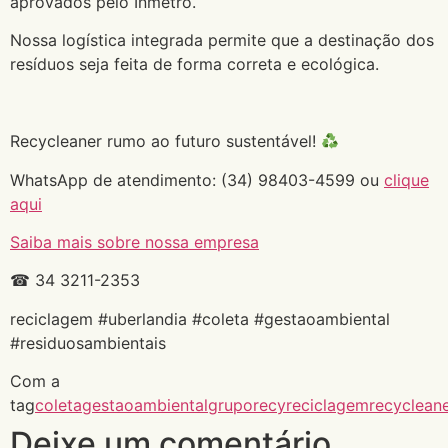
aprovados pelo Inmetro.
Nossa logística integrada permite que a destinação dos
resíduos seja feita de forma correta e ecológica.
Recycleaner rumo ao futuro sustentável!
WhatsApp de atendimento: (34) 98403-4599 ou
clique
aqui
Saiba mais sobre nossa empresa
☎ 34 3211-2353
reciclagem #uberlandia #coleta #gestaoambiental
#residuosambientais
Com a
tag
coleta
gestaoambiental
gruporecy
reciclagem
recyclean
Deixe um comentário