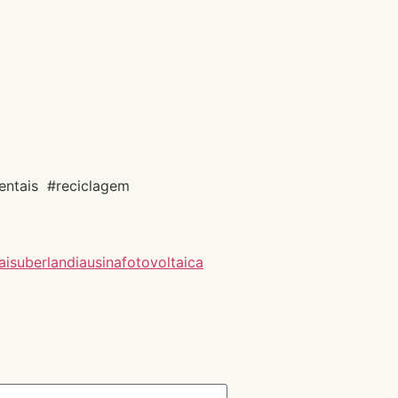
entais #reciclagem
ais
uberlandia
usinafotovoltaica