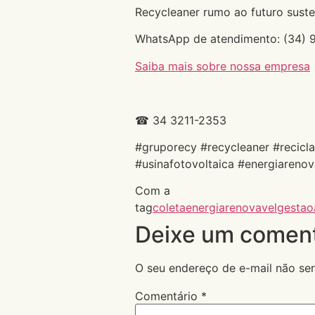
Recycleaner rumo ao futuro suste
WhatsApp de atendimento: (34)
Saiba mais sobre nossa empresa
☎ 34 3211-2353
#gruporecy #recycleaner #recicl
#usinafotovoltaica #energiarenov
Com a
tag
coleta
energiarenovavel
gestao
Deixe um coment
O seu endereço de e-mail não ser
Comentário
*