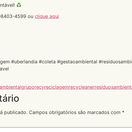
ntável!
 98403-4599 ou
clique aqui
agem #uberlandia #coleta #gestaoambiental #residuosambi
avel
ambiental
gruporecy
reciclagem
recycleaner
residuosambient
ário
á publicado.
Campos obrigatórios são marcados com
*