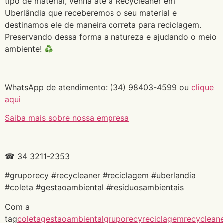
tipo de material, venha até a Recycleaner em
Uberlândia que receberemos o seu material e
destinamos ele de maneira correta para reciclagem.
Preservando dessa forma a natureza e ajudando o meio
ambiente!
WhatsApp de atendimento: (34) 98403-4599 ou
clique
aqui
Saiba mais sobre nossa empresa
☎ 34 3211-2353
#gruporecy #recycleaner #reciclagem #uberlandia
#coleta #gestaoambiental #residuosambientais
Com a
tag
coleta
gestaoambiental
gruporecy
reciclagem
recyclean