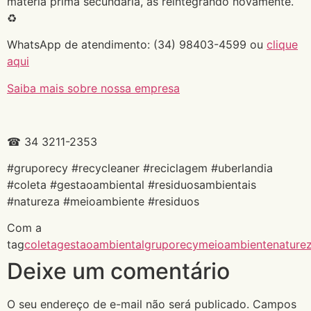
matéria prima secundária, as reintegrando novamente.
♻
WhatsApp de atendimento: (34) 98403-4599 ou
clique
aqui
Saiba mais sobre nossa empresa
☎ 34 3211-2353
#gruporecy #recycleaner #reciclagem #uberlandia
#coleta #gestaoambiental #residuosambientais
#natureza #meioambiente #residuos
Com a
tag
coleta
gestaoambiental
gruporecy
meioambiente
nature
Deixe um comentário
O seu endereço de e-mail não será publicado.
Campos