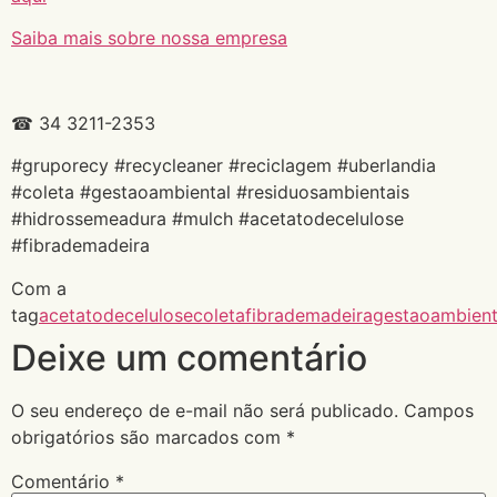
Saiba mais sobre nossa empresa
☎ 34 3211-2353
#gruporecy #recycleaner #reciclagem #uberlandia
#coleta #gestaoambiental #residuosambientais
#hidrossemeadura #mulch #acetatodecelulose
#fibrademadeira
Com a
tag
acetatodecelulose
coleta
fibrademadeira
gestaoambient
Deixe um comentário
O seu endereço de e-mail não será publicado.
Campos
obrigatórios são marcados com
*
Comentário
*