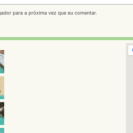
ador para a próxima vez que eu comentar.