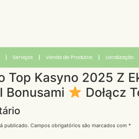
Serviços
Venda de Produtos
Localização
no Top Kasyno 2025 Z 
I Bonusami
Dołącz T
ário
á publicado.
Campos obrigatórios são marcados com
*