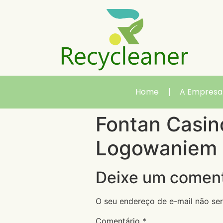
Home
A Empresa
Fontan Casi
Logowaniem 
Deixe um coment
O seu endereço de e-mail não ser
Comentário
*