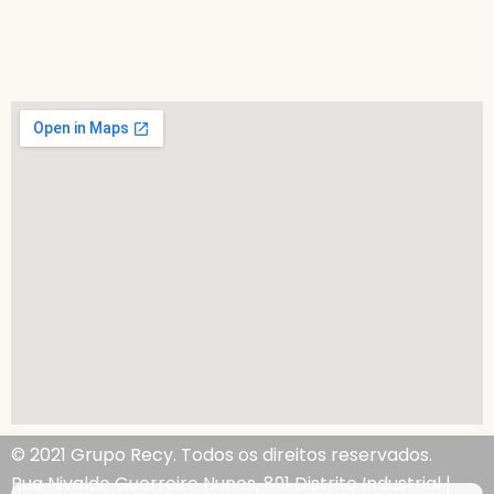
© 2021 Grupo Recy. Todos os direitos reservados.
Rua Nivaldo Guerreiro Nunes, 891 Distrito Industrial |