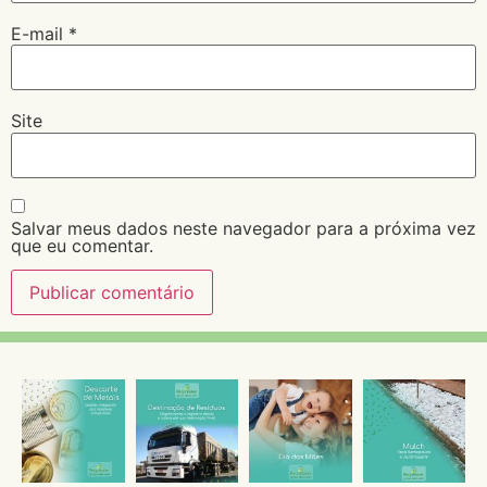
E-mail
*
Site
Salvar meus dados neste navegador para a próxima vez
que eu comentar.