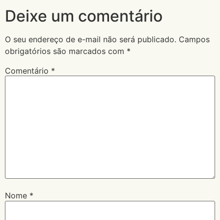
Deixe um comentário
O seu endereço de e-mail não será publicado.
Campos
obrigatórios são marcados com
*
Comentário
*
Nome
*