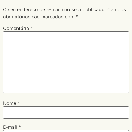
O seu endereço de e-mail não será publicado.
Campos
obrigatórios são marcados com
*
Comentário
*
Nome
*
E-mail
*