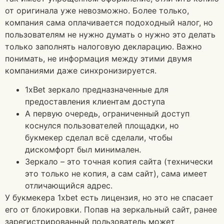
от оригинала уже невозможно. Более только,
компания сама оплачивается подоходный налог, но
пользователям не нужно думать о нужно это делать
только заполнять налоговую декларацию. Важно
понимать, не информация между этими двумя
компаниями даже синхронизируется.
1xBet зеркало предназначенные для
предоставления клиентам доступа
А первую очередь, ограниченный доступ
коснулся пользователей площадки, но
букмекер сделал всё сделали, чтобы
дискомфорт был минимален.
Зеркало – это точная копия сайта (технически
это только не копия, а сам сайт), сама имеет
отличающийся адрес.
У букмекера 1xbet есть лицензия, но это не спасает
его от блокировки. Попав на зеркальный сайт, ранее
зарегистрированный пользователь может