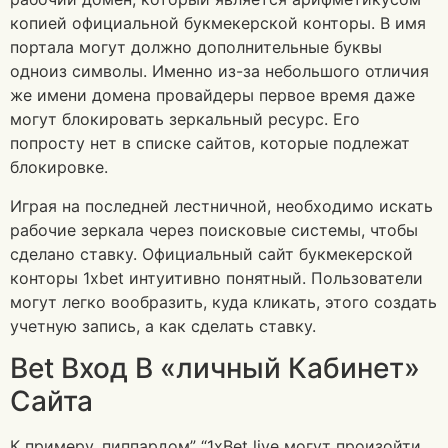
копией официальной букмекерской конторы. В имя
портала могут должно дополнительные буквы
одноиз символы. Именно из-за небольшого отличия
же имени домена провайдеры первое время даже
могут блокировать зеркальный ресурс. Его
попросту нет в списке сайтов, которые подлежат
блокировке.
Играя на последней лестничной, необходимо искать
рабочие зеркала через поисковые системы, чтобы
сделано ставку. Официальный сайт букмекерской
конторы 1xbet интуитивно понятный. Пользователи
могут легко вообразить, куда кликать, этого создать
учетную запись, а как сделать ставку.
Bet Вход В «личный Кабинет»
Сайта
К примеру, пиппардом” “1xBet live могут произойти