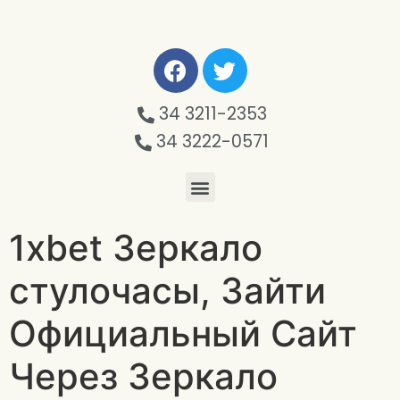
34 3211-2353
34 3222-0571
1xbet Зеркало ️
стулочасы, Зайти
Официальный Сайт
Через Зеркало