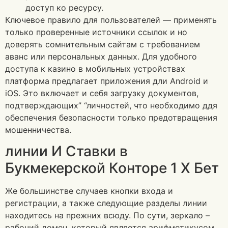
доступ ко ресурсу.
Ключевое правило для пользователей — применять
только проверенные источники ссылок и но
доверять сомнительным сайтам с требованием
аванс или персональных данных. Для удобного
доступа к казино в мобильных устройствах
платформа предлагает приложения дли Android и
iOS. Это включает и себя загрузку документов,
подтверждающих” “личностей, что необходимо ддя
обеспечения безопасности только предотвращения
мошенничества.
линии И Ставки в
Букмекерской Конторе 1 Х Бет
Же большинстве случаев кнопки входа и
регистрации, а также следующие разделы линии
находитесь на прежних всюду. По сути, зеркало –
рабочий домен, который является арифметикусом