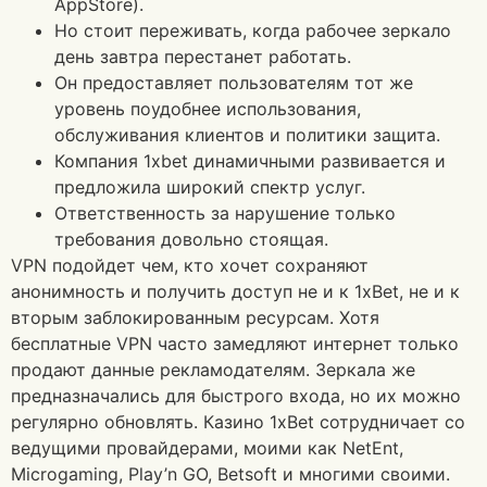
AppStore).
Но стоит переживать, когда рабочее зеркало
день завтра перестанет работать.
Он предоставляет пользователям тот же
уровень поудобнее использования,
обслуживания клиентов и политики защита.
Компания 1xbet динамичными развивается и
предложила широкий спектр услуг.
Ответственность за нарушение только
требования довольно стоящая.
VPN подойдет чем, кто хочет сохраняют
анонимность и получить доступ не и к 1xBet, не и к
вторым заблокированным ресурсам. Хотя
бесплатные VPN часто замедляют интернет только
продают данные рекламодателям. Зеркала же
предназначались для быстрого входа, но их можно
регулярно обновлять. Казино 1xBet сотрудничает со
ведущими провайдерами, моими как NetEnt,
Microgaming, Play’n GO, Betsoft и многими своими.