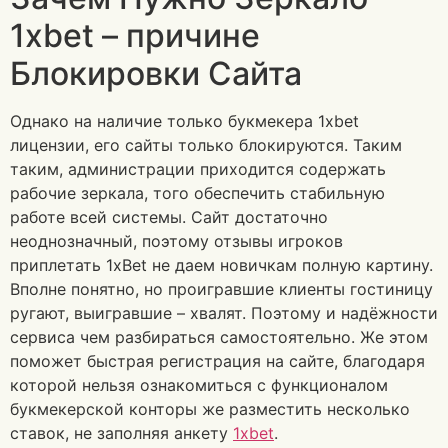
1xbet – причине
Блокировки Сайта
Однако на наличие только букмекера 1xbet
лицензии, его сайты только блокируются. Таким
таким, администрации приходится содержать
рабочие зеркала, того обеспечить стабильную
работе всей системы. Сайт достаточно
неоднозначный, поэтому отзывы игроков
приплетать 1xBet не даем новичкам полную картину.
Вполне понятно, но проигравшие клиенты гостиницу
ругают, выигравшие – хвалят. Поэтому и надёжности
сервиса чем разбираться самостоятельно. Же этом
поможет быстрая регистрация на сайте, благодаря
которой нельзя ознакомиться с функционалом
букмекерской конторы же разместить несколько
ставок, не заполняя анкету
1xbet
.