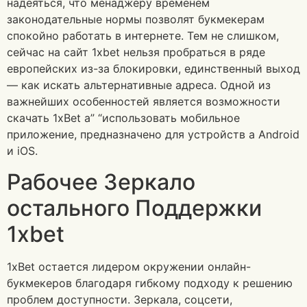
надеяться, что менаджеру временем
законодательные нормы позволят букмекерам
спокойно работать в интернете. Тем не слишком,
сейчас на сайт 1xbet нельзя пробраться в ряде
европейских из-за блокировки, единственный выход
— как искать альтернативные адреса. Одной из
важнейших особенностей является возможности
скачать 1xBet а” “использовать мобильное
приложение, предназначено для устройств а Android
и iOS.
Рабочее Зеркало
остального Поддержки
1xbet
1xBet остается лидером окружении онлайн-
букмекеров благодаря гибкому подходу к решению
проблем доступности. Зеркала, соцсети,