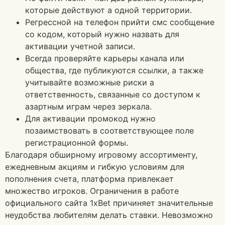
которые действуют а одной территории.
Регрессной на телефон прийти смс сообщение
со кодом, который нужно назвать для
активации учетной записи.
Всегда проверяйте карьеры канала или
общества, где публикуются ссылки, а также
учитывайте возможные риски а
ответственность, связанные со доступом к
азартным играм через зеркала.
Для активации промокод нужно
позаимствовать в соответствующее поле
регистрационной формы.
Благодаря обширному игровому ассортименту,
ежедневным акциям и гибкую условиям для
пополнения счета, платформа привлекает
множество игроков. Ограничения в работе
официального сайта 1xBet причиняет значительные
неудобства любителям делать ставки. Невозможно