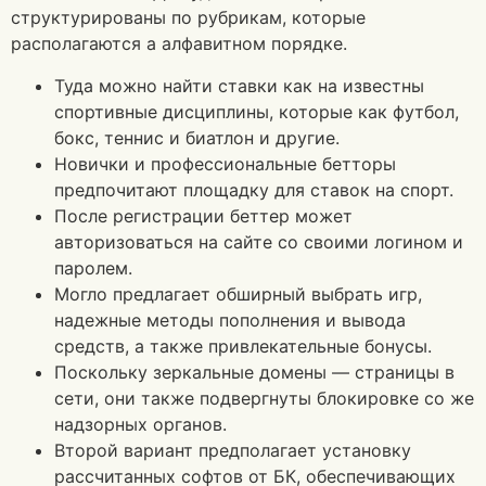
структурированы по рубрикам, которые
располагаются а алфавитном порядке.
Туда можно найти ставки как на известны
спортивные дисциплины, которые как футбол,
бокс, теннис и биатлон и другие.
Новички и профессиональные бетторы
предпочитают площадку для ставок на спорт.
После регистрации беттер может
авторизоваться на сайте со своими логином и
паролем.
Могло предлагает обширный выбрать игр,
надежные методы пополнения и вывода
средств, а также привлекательные бонусы.
Поскольку зеркальные домены — страницы в
сети, они также подвергнуты блокировке со же
надзорных органов.
Второй вариант предполагает установку
рассчитанных софтов от БК, обеспечивающих