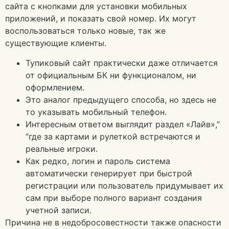
сайта с кнопками для установки мобильных
приложений, и показать свой номер. Их могут
воспользоваться только новые, так же
существующие клиенты.
Тупиковый сайт практически даже отличается
от официальным БК ни функционалом, ни
оформлением.
Это аналог предыдущего способа, но здесь не
то указывать мобильный телефон.
Интересным ответом выглядит раздел «Лайв»,”
“где за картами и рулеткой встречаются и
реальные игроки.
Как редко, логин и пароль система
автоматически генерирует при быстрой
регистрации или пользователь придумывает их
сам при выборе полного вариант создания
учетной записи.
Причина не в недобросовестности также опасности