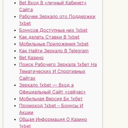
Bet Вход В «личный Кабинет»
Сайта
Рабочее Зеркало ото Поддержки
1xbet
Бонусов Доступные них 1xbet
Как делать Ставки В 1xbet
Мобильные Приложения 1xbet
Как Найти Зеркало В Telegram
Bet Казино
Поиск Рабочего Зеркала 1хбет На
Тематических И Спортивных
Сайтах
Зеркало 1xbet — Вход а
Официальный Сайт «сейчас»
Мобильная Версия Бк 1хбет
Промокод 1xbet – Бонусы И
Акции
Общая Информация О Казино
1xbet