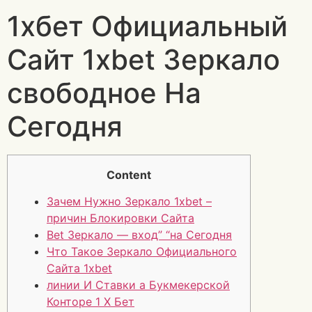
1хбет Официальный
Сайт 1xbet Зеркало
свободное На
Сегодня
Content
Зачем Нужно Зеркало 1xbet –
причин Блокировки Сайта
Bet Зеркало — вход” “на Сегодня
Что Такое Зеркало Официального
Сайта 1xbet
линии И Ставки а Букмекерской
Конторе 1 Х Бет