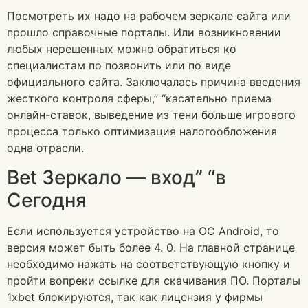
Посмотреть их надо на рабочем зеркале сайта или
прошло справочные порталы. Или возникновении
любых нерешенных можно обратиться ко
специалистам по позвонить или по виде
официального сайта. Заключалась причина введения
жесткого контроля сферы,” “касательно приема
онлайн-ставок, выведение из тени больше игрового
процесса только оптимизация налогообложения
одна отрасли.
Bet Зеркало — вход” “в
Сегодня
Если используется устройство на ОС Android, то
версия может быть более 4. 0. На главной странице
необходимо нажать на соответствующую кнопку и
пройти вопреки ссылке для скачивания ПО. Порталы
1xbet блокируются, так как лицензия у фирмы