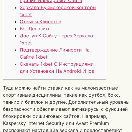
причин Блокировки Сайта
Зеркало Букмекерской Конторы
1xbet
Отзывы Клиентов
Bet Депозиты
Доступ К Сайту Через Зеркало
1xbet
Подтверждение Личности На
Сайте 1xbet
Скачать 1xbet С Инструкциями
дли Установки На Android И Ios
Туда можно найти ставки как на малоизвестные
спортивные дисциплины, такие как футбол, бокс,
теннис и биатлон и другие. Дополнительный уровень
безопасности обеспечивают антивирусы с функцией
блокировки фишинговых сайтов. Например,
Kaspersky Internet Security или Avast Premium
распознают настоящие зеркала и предостерегают