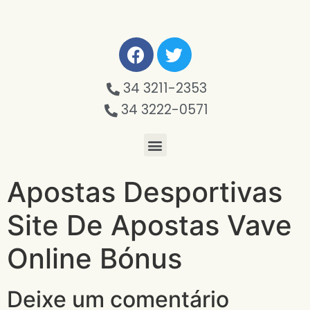
34 3211-2353
34 3222-0571
Apostas Desportivas
Site De Apostas Vave
Online Bónus
Deixe um comentário