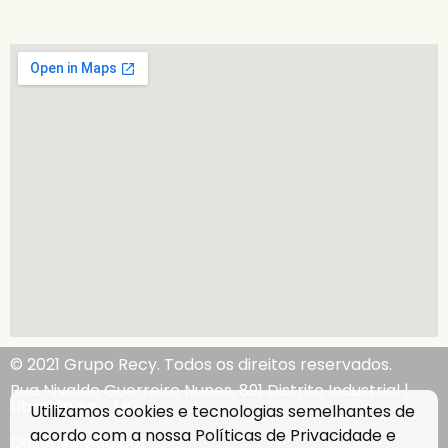
© 2021 Grupo Recy. Todos os direitos reservados.
Rua Nivaldo Guerreiro Nunes, 891 Distrito Industrial |
Uberlândia - MG
Utilizamos cookies e tecnologias semelhantes de
acordo com a nossa
Políticas de Privacidade
e
Desenvolvido por