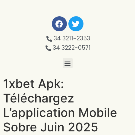
34 3211-2353
34 3222-0571
1xbet Apk:
Téléchargez
L’application Mobile
Sobre Juin 2025