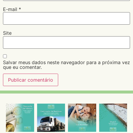
E-mail
*
Site
Salvar meus dados neste navegador para a próxima vez
que eu comentar.