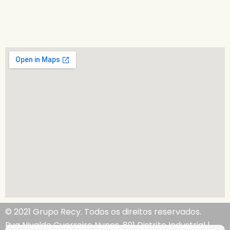
© 2021 Grupo Recy. Todos os direitos reservados.
Rua Nivaldo Guerreiro Nunes, 891 Distrito Industrial |