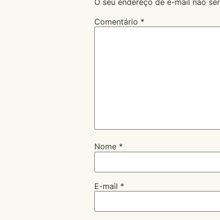
O seu endereço de e-mail não ser
Comentário
*
Nome
*
E-mail
*