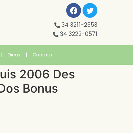
34 3211-2353
34 3222-0571
Dicas
Contato
puis 2006 Des
 Dos Bonus