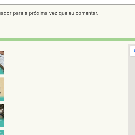
ador para a próxima vez que eu comentar.