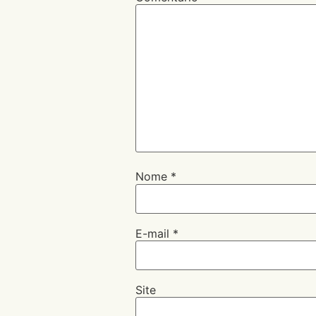
Nome
*
E-mail
*
Site