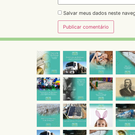
Salvar meus dados neste naveg