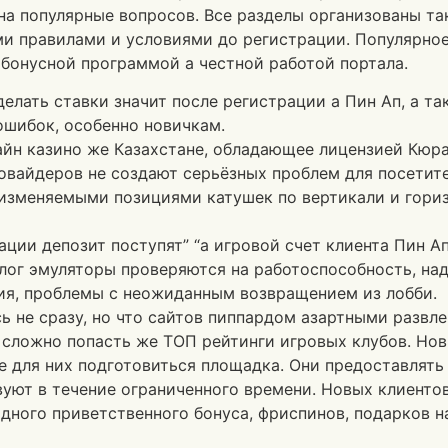
а популярные вопросов. Все разделы организованы так
ми правилами и условиями до регистрации. Популярное
 бонусной программой а честной работой портала.
 делать ставки значит после регистрации а Пин Ап, а т
шибок, особенно новичкам.
айн казино же Казахстане, обладающее лицензией Кюра
вайдеров не создают серьёзных проблем для посетите
изменяемыми позициями катушек по вертикали и гориз
ции депозит поступят” “а игровой счет клиента Пин Ап
лог эмуляторы проверяются на работоспособность, над
ия, проблемы с неожиданным возвращением из лобби.
ь не сразу, но что сайтов пиппардом азартными развл
 сложно попасть же ТОП рейтинги игровых клубов. Но
 для них подготовиться площадка. Они предоставлять
уют в течение ограниченного времени. Новых клиенто
дного приветственного бонуса, фриспинов, подарков н