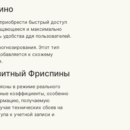
ино
 приобрести быстрый доступ
ращающееся и максимально
ь удобства ддя пользователей.
огнозирования. Этот тип
добавляется к схожему
и.
озитный Фриспины
 ясны в режиме реального
дные коэффициенты, особенно
ормацию, получаемую
учае технических сбоев на
упа к учетной записи и