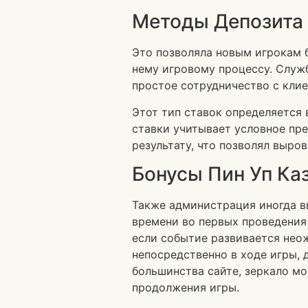
Методы Депозита 
Это позволяла новым игрокам 
нему игровому процессу. Служ
простое сотрудничество с клие
Этот тип ставок определяется
ставки учитывает условное пр
результату, что позволял выро
Бонусы Пин Уп Ка
Также администрация иногда в
времени во первых проведения
если событие развивается нео
непосредственно в ходе игры, 
большинства сайте, зеркало м
продолжения игры.