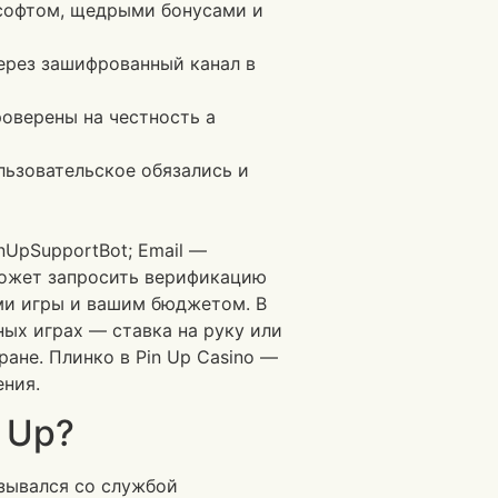
софтом, щедрыми бонусами и
ерез зашифрованный канал в
оверены на честность а
льзовательское обязались и
nUpSupportBot; Email —
 может запросить верификацию
ами игры и вашим бюджетом. В
ных играх — ставка на руку или
ане. Плинко в Pin Up Casino —
ения.
 Up?
язывался со службой