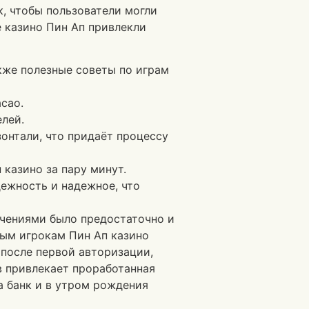
, чтобы пользователи могли
 казино Пин Ап привлекли
акже полезные советы по играм
сао.
лей.
онтали, что придаёт процессу
 казино за пару минут.
ежность и надежное, что
ечениями было предостаточно и
вым игрокам Пин Ап казино
 после первой авторизации,
в привлекает проработанная
а банк и в утром рождения