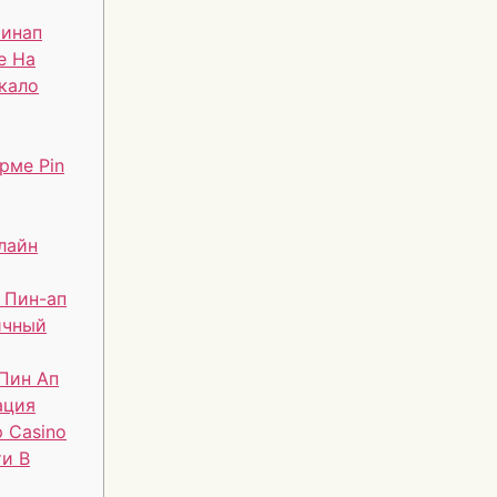
Пинап
е На
кало
рме Pin
лайн
 Пин-ап
ичный
Пин Ап
ация
 Casino
и В