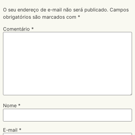
O seu endereço de e-mail não será publicado.
Campos
obrigatórios são marcados com
*
Comentário
*
Nome
*
E-mail
*