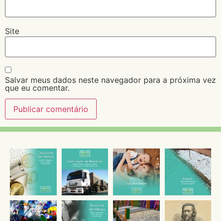
Site
Salvar meus dados neste navegador para a próxima vez
que eu comentar.