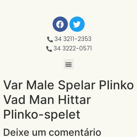
34 3211-2353
34 3222-0571
Var Male Spelar Plinko
Vad Man Hittar
Plinko-spelet
Deixe um comentário