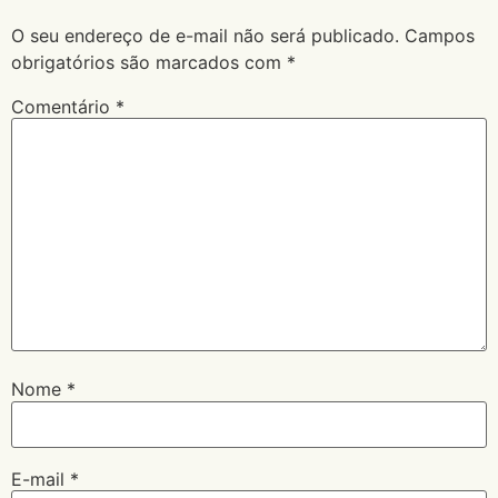
O seu endereço de e-mail não será publicado.
Campos
obrigatórios são marcados com
*
Comentário
*
Nome
*
E-mail
*