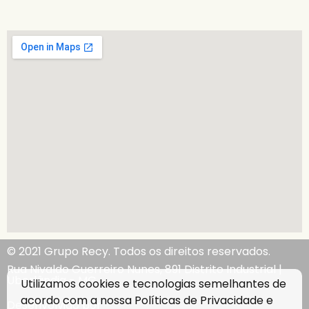
© 2021 Grupo Recy. Todos os direitos reservados.
Rua Nivaldo Guerreiro Nunes, 891 Distrito Industrial |
Uberlândia - MG
Utilizamos cookies e tecnologias semelhantes de
acordo com a nossa
Políticas de Privacidade
e
Desenvolvido por