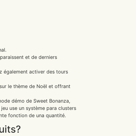
al.
paraissent et de derniers
z également activer des tours
sur le thème de Noël et offrant
n mode démo de Sweet Bonanza,
e jeu use un système para clusters
te fonction de una quantité.
uits?