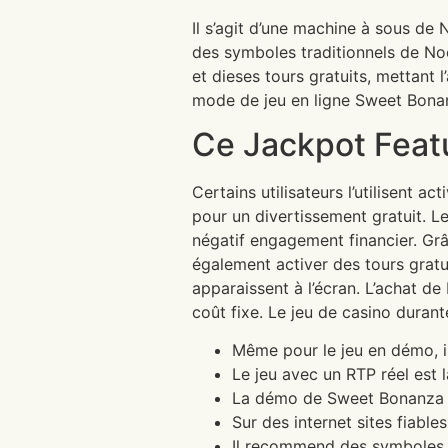
Il s’agit d’une machine à sous de 
des symboles traditionnels de Noë
et dieses tours gratuits, mettant
mode de jeu en ligne Sweet Bona
Ce Jackpot Feat
Certains utilisateurs l’utilisent 
pour un divertissement gratuit. L
négatif engagement financier. Grâ
également activer des tours grat
apparaissent à l’écran. L’achat d
coût fixe. Le jeu de casino duran
Même pour le jeu en démo, il
Le jeu avec un RTP réel est 
La démo de Sweet Bonanza p
Sur des internet sites fiable
Il recommend des symboles tr