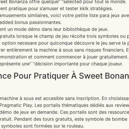
weet Bonanza offre quelque” “selected pour tout le monde.
t pratique pour s’amuser et tester kklk stratégies.
amusements similaires, voici votre petite liste para jeux 
s added bonus passionnantes.
uent un mode démo dans leur bibliothèque de jeux.
 gratuits lorsque le champ de jeu récolte trois symboles o
 option necesare pour quiconque découvre le jeu serve la 
er entièrement la machine à sous sans risques financiers.
émonstration et comment commencer à jouer gratuitement. C
eprésente une” “décision importante pour chaque joueur.
nce Pour Pratiquer À Sweet Bona
machine à sous est accesible sans inscription. En choisissa
l de Pragmatic Play. Les portails thématiques dédiés aux rev
 démo de jeux en demande. Ces portails sont des ressources
ratuit. Pendant des tours gratuits, este symbole de bombe m
 symboles sont formées sur le rouleau.