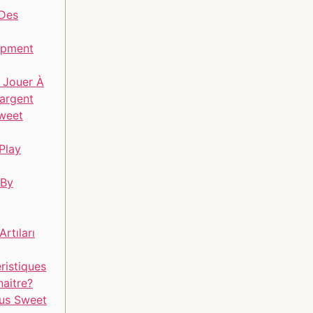
 Des
ipment
 Jouer À
argent
weet
Play
 By
rtıları
ristiques
aitre?
us Sweet