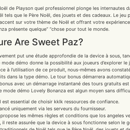
Noël de Playson quel professionnel plonge les internautes d
l tels que le Père Noël, des jouets et des cadeaux. Le jeu 
 l’accent sur votre thème de Noël et offrant votre expérienc
nza présente quelque” “chose pour tout le monde.
ure Are Sweet Paz?
activement put une étude approfondie de la device à sous, tan
e mode démo donne la possibilité aux joueurs d’explorer le
ce à l’utilisation de ce produit, nous-mêmes avons constaté 
uits dans la type démo. Le tour bonus démarrera automatiq
e bonus avec un démarrage instantané des tours gratuits es
te mode démo Lovely Bonanza est algun moyen sans difficul
 est essential de choisir kklk ressources de confiance.
lancé uniquement via les serveurs du fournisseur.
ropose les mêmes règles et conditions que los angeles ve
s, il reste assurée que la device à sous fonctionne selon le
aditionnels de Noël tels que le Père Noël, des jouets et d