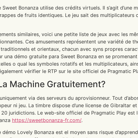
weet Bonanza utilise des crédits virtuels. Il s’agit d’une m
appes de fruits identiques. Le jeu sait des multiplicateurs 
ments similaires, voici une petite liste de jeux avec les 
ionnantes. Ces amusements représentent une variété de thè
traditionnels et orientaux, chacun avec syns propres caract
ur una démo gratuite para Sweet Bonanza en se promenant 
telles o qual les symboles rotatifs et les multiplicateurs, ai
galement vérifier le RTP sur le site officiel de Pragmatic Pl
a Machine Gratuitement?
 uniquement via des serveurs du aprovisionneur. Tout d’abo
ppeur ni jeu. La timbre dispose d’une license de Gibraltar et 
0 juridictions. Le web-site officiel de Pragmatic Play est l
nanza
https://sweetbonanza-fr.com/
.
 démo Lovely Bonanza est el moyen sans risque d’apprendr