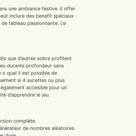
ans une ambiance festive. Il offer
peut inclure des benefit spéciaux
e de tableau passionnante. Le
dis que d’autres sobre profitent
 jeu durante profondeur sans
o qual il est possible de
uement si 4 sucettes ou plus
t également accesible pour un
té d’apprendre le jeu.
rsion complète.
 générateur de nombres aléatoires.
es dons.