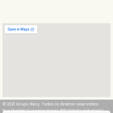
© 2021 Grupo Recy. Todos os direitos reservados.
Rua Nivaldo Guerreiro Nunes, 891 Distrito Industrial |