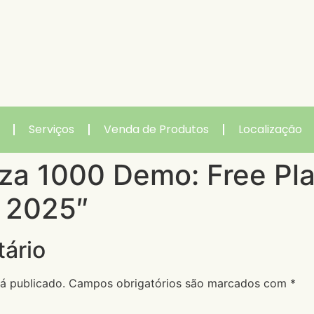
Serviços
Venda de Produtos
Localização
a 1000 Demo: Free Play
 2025″
ário
á publicado.
Campos obrigatórios são marcados com
*