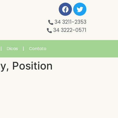
34 3211-2353
34 3222-0571
Dicas
Contato
, Position