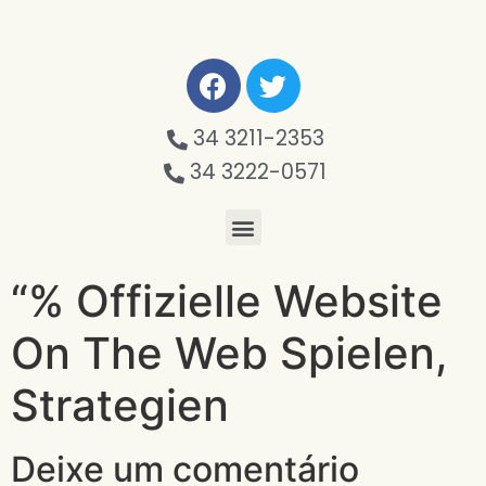
34 3211-2353
34 3222-0571
“% Offizielle Website
On The Web Spielen,
Strategien
Deixe um comentário