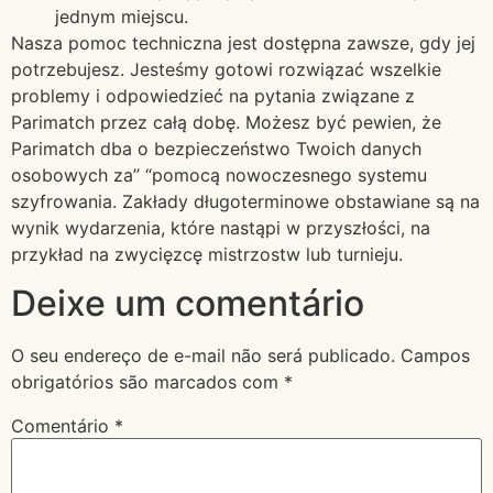
jednym miejscu.
Nasza pomoc techniczna jest dostępna zawsze, gdy jej
potrzebujesz. Jesteśmy gotowi rozwiązać wszelkie
problemy i odpowiedzieć na pytania związane z
Parimatch przez całą dobę. Możesz być pewien, że
Parimatch dba o bezpieczeństwo Twoich danych
osobowych za” “pomocą nowoczesnego systemu
szyfrowania. Zakłady długoterminowe obstawiane są na
wynik wydarzenia, które nastąpi w przyszłości, na
przykład na zwycięzcę mistrzostw lub turnieju.
Deixe um comentário
O seu endereço de e-mail não será publicado.
Campos
obrigatórios são marcados com
*
Comentário
*