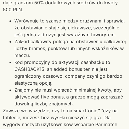
daje graczom 50% dodatkowych środków do kwoty
500 PLN.
Wyrównuje to szanse między drużynami i sprawia,
że obstawianie staje się ciekawsze, szczególnie
jeśli jedna z drużyn jest wyraźnym faworytem.
Zakład całkowity polega na obstawieniu całkowitej
liczby bramek, punktów lub innych wskaźników w
meczu.
Kod promocyjny do aktywacji cashbacku to
CASHBACK15, an added bonus ten nie jest
ograniczony czasowo, company czyni go bardzo
elastyczną opcją.
Znajomy nie musi wpłacać minimalnej kwoty, aby
aktywować five bonus, a gracze mogą zapraszać
dowolną liczbę znajomych.
Zawsze we wszędzie, czy to na smartfonie,” “czy na
tablecie, możesz bez wysiłku cieszyć się grą. Dla
wygody naszych użytkowników wsparcie Parimatch