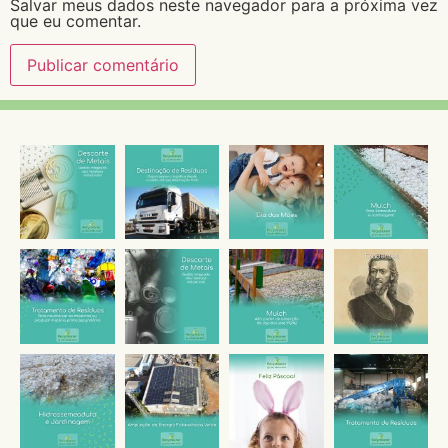
Salvar meus dados neste navegador para a próxima vez
que eu comentar.