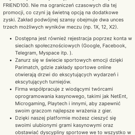
FRIEND100. Nie ma ograniczeń czasowych dla tej
promocji, co czyni ją świetną opcją na dodatkowe
zyski. Zakład podwójnej szansy obejmuje dwa unces
trzech możliwych wyników meczu (np. 1X, 12, X2).
Dostępna jest również rejestracja poprzez konta w
sieciach społecznościowych (Google, Facebook,
Telegram, Myspace itp. ).
Zanurz się w świecie sportowych emocji dzięki
Parimatch, gdzie zakłady sportowe online
otwierają drzwi do ekscytujących wydarzeń i
ekscytujących turniejów.
Firma współpracuje z wiodącymi twórcami
oprogramowania kasynowego, takimi jak NetEnt,
Microgaming, Playtech i innymi, aby zapewnić
swoim graczom najlepsze wrażenia z gier.
Dzięki naszej platformie możesz cieszyć się
swoimi ulubionymi grami kasynowymi oraz
obstawiać dyscypliny sportowe we to wszystko w