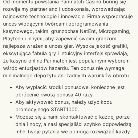
Od momentu powstania Parimatch Casino boring się
rozwija my partner and i udoskonala, wprowadzając
najnowsze technologie i innowacje. Firma współpracuje
unces wiodącymi twórcami oprogramowania
kasynowego, takimi grunzochse NetEnt, Microgaming,
Playtech i innymi, aby zapewnić swoim graczom
najlepsze wrażenia unces gier. Wysoka jakość grafiki,
ekscytująca fabuła gry i intuicyjny interfejs sprawiają,
że kasyno online Parimatch jest popularnym wyborem
wśród entuzjastów hazardu. Ten bonus nie wymaga
minimalnego depozytu ani żadnych warunków obrotu.
Aby wypłacić środki bonusowe, konieczne jest
obrócenie kwotą bonusa 40 razy.
Aby aktywować bonus, należy użyć kodu
promocyjnego START1000.
Możesz się z nami skontaktować o każdej porze
dnia i nocy, a nasi specjaliści szybko odpowiedzą
mhh Twoje pytania we pomogą rozwiązać każdy