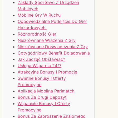
Zakłady Sportowe Z Urządzeń
Mobilnych
Mobilne Gry W Ruchu
Odpowiedzialne Podejście Do Gier
Hazardowych ️
Różnorodność Gier
Niezrównane Wrażenia Z Gry
Niezrównane Doświadczenia Z Gry
Cotygodniowy Benefit Doładowania
Jak Zacząć Obstawiać?
Usługa Wsparcia 24/7
Atrakcyjne Bonusy I Promocje
Świetne Bonusy I Oferty
Promocyjne
Aplikacja Mobilna Parimatch
Bonus Za Drugi Depozyt
Wspaniałe Bonusy I Oferty
Promocyjne
Bonus Za Zaproszenie Znajomego