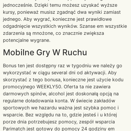
jednocześnie. Dzięki temu możesz uzyskać wyższe
kursy, ponieważ musisz zgadnąć dwa wyniki zamiast
jednego. Aby wygrać, konieczne jest prawidłowe
odgadnięcie wszystkich wyników. Szanse em wszystkie
zdarzenia są mnożone, co znacznie zwiększa
potencjalne wygrane.
Mobilne Gry W Ruchu
Bonus ten jest dostępny raz w tygodniu we należy go
wykorzystać w ciągu several dni od aktywacji. Aby
skorzystać z tego bonusa, konieczne jest użycie kodu
promocyjnego WEEKLY50. Oferta ta nie zawiera
darmowych spinów, alcohol jest doskonałą opcją na
regularne doładowania konta. W świecie zakładów
sportowych we hazardu ważna jest szybka pomoc i
wsparcie. Bez względu na to, gdzie jesteś i u której
porze dnia potrzebujesz pomocy, zespół wsparcia
Parimatch jest gotowy do pomocy 24 godziny em