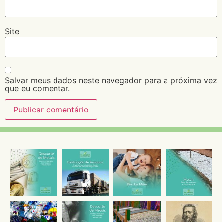
Site
Salvar meus dados neste navegador para a próxima vez
que eu comentar.