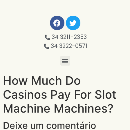
34 3211-2353
34 3222-0571
How Much Do
Casinos Pay For Slot
Machine Machines?
Deixe um comentário