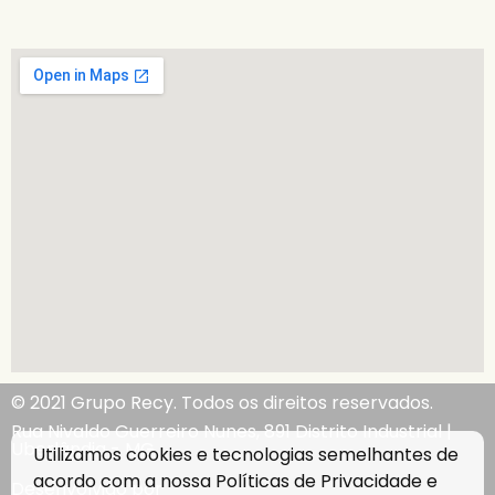
© 2021 Grupo Recy. Todos os direitos reservados.
Rua Nivaldo Guerreiro Nunes, 891 Distrito Industrial |
Uberlândia - MG
Utilizamos cookies e tecnologias semelhantes de
acordo com a nossa
Políticas de Privacidade
e
Desenvolvido por