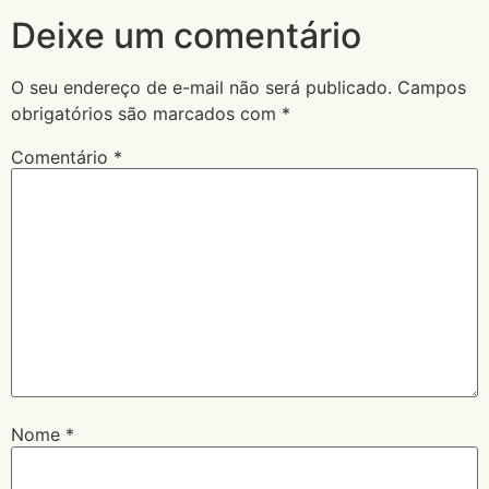
Deixe um comentário
O seu endereço de e-mail não será publicado.
Campos
obrigatórios são marcados com
*
Comentário
*
Nome
*