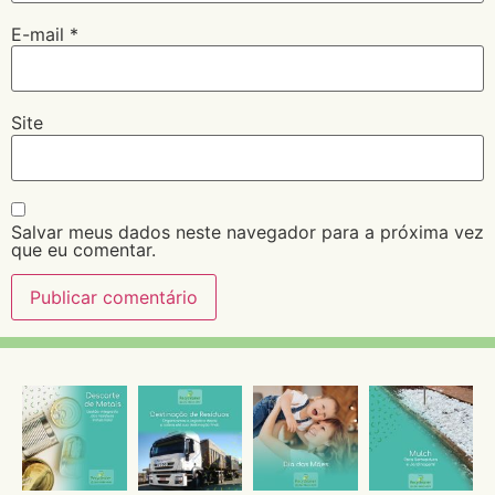
E-mail
*
Site
Salvar meus dados neste navegador para a próxima vez
que eu comentar.