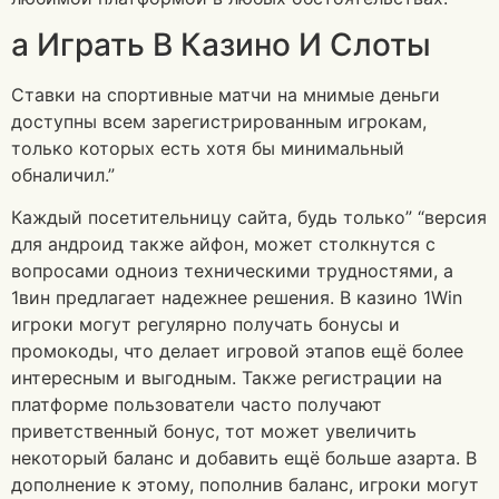
а Играть В Казино И Слоты
Ставки на спортивные матчи на мнимые деньги
доступны всем зарегистрированным игрокам,
только которых есть хотя бы минимальный
обналичил.”
Каждый посетительницу сайта, будь только” “версия
для андроид также айфон, может столкнутся с
вопросами одноиз техническими трудностями, а
1вин предлагает надежнее решения. В казино 1Win
игроки могут регулярно получать бонусы и
промокоды, что делает игровой этапов ещё более
интересным и выгодным. Также регистрации на
платформе пользователи часто получают
приветственный бонус, тот может увеличить
некоторый баланс и добавить ещё больше азарта. В
дополнение к этому, пополнив баланс, игроки могут