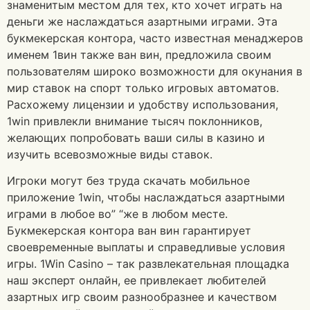
знаменитым местом для тех, кто хочет играть на
деньги же наслаждаться азартными играми. Эта
букмекерская контора, часто известная менаджеров
именем 1вин также ван вин, предложила своим
пользователям широко возможности для окунания в
мир ставок на спорт только игровых автоматов.
Расхожему лицензии и удобству использования,
1win привлекли внимание тысяч поклонников,
желающих попробовать ваши силы в казино и
изучить всевозможные виды ставок.
Игроки могут без труда скачать мобильное
приложение 1win, чтобы наслаждаться азартными
играми в любое во” “же в любом месте.
Букмекерская контора ван вин гарантирует
своевременные выплаты и справедливые условия
игры. 1Win Casino – так развлекательная площадка
наш эксперт онлайн, ее привлекает любителей
азартных игр своим разнообразнее и качеством