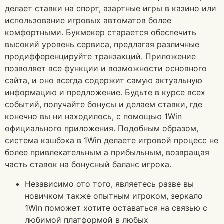
делает ставки на спорт, азартные игры в казино или
использование игровых автоматов более
комфортными. Букмекер старается обеспечить
высокий уровень сервиса, предлагая различные
продифференцируйте транзакций. Приложение
позволяет все функции и возможности основного
сайта, и оно всегда содержит самую актуальную
информацию и предложение. Будьте в курсе всех
событий, получайте бонусы и делаем ставки, где
конечно вы ни находилось, с помощью 1Win
официального приложения. Подобным образом,
система кэшбэка в 1Win делаете игровой процесс не
более привлекательным а прибыльным, возвращая
часть ставок на бонусный баланс игрока.
Независимо ото того, являетесь разве вы
новичком также опытным игроком, зеркало
1Win поможет хотите оставаться на связью с
любимой платформой в любых