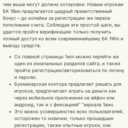
чем выше могут должно котировки. Новым игрокам
БК 1Вин предлагается щедрый приветственный
бонус – до копейки за регистрацию же первое
пополнение счета. Соблюдая эти простой шаги, вы
удастся пройти верификацию только получить
полный доступ ко всем современнейшему БК 1Win и
выводу средств.
Со главной страницы 1win можно перейти же
один из изначальных разделов сайта, и также
пройти регистрацию/авторизоваться по логину
и паролю.
Букмекерская контора предлагает решать для
игроков, предпочитает играть на деньги как
через мобильное приложение на айфон или
андроид, так и с фиксацией” “зеркала 1вин.
Это важно усовершенство всех пользователей,
осторожен то новички, только прошедшие
регистрацию, также опытные игроки, они