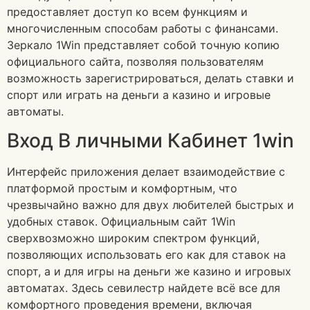
предоставляет доступ ко всем функциям и
многочисленным способам работы с финансами.
Зеркало 1Win представляет собой точную копию
официального сайта, позволяя пользователям
возможность зарегистрироваться, делать ставки и
спорт или играть на деньги а казино и игровые
автоматы.
Вход В личными Кабинет 1win
Интерфейс приложения делает взаимодействие с
платформой простым и комфортным, что
чрезвычайно важно для двух любителей быстрых и
удобных ставок. Официальным сайт 1Win
сверхвозможно широким спектром функций,
позволяющих использовать его как для ставок на
спорт, а и для игры на деньги же казино и игровых
автоматах. Здесь севилестр найдете всё все для
комфортного проведения времени, включая