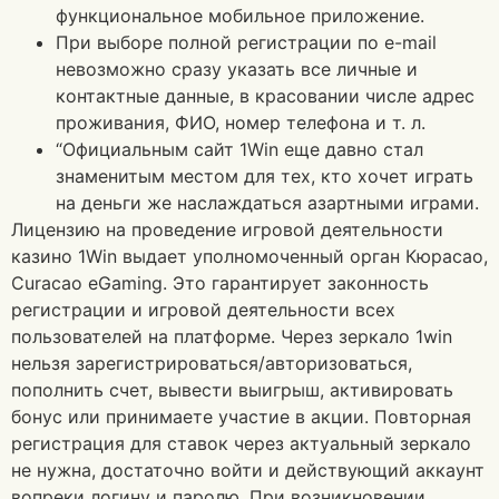
функциональное мобильное приложение.
При выборе полной регистрации по e-mail
невозможно сразу указать все личные и
контактные данные, в красовании числе адрес
проживания, ФИО, номер телефона и т. л.
“Официальным сайт 1Win еще давно стал
знаменитым местом для тех, кто хочет играть
на деньги же наслаждаться азартными играми.
Лицензию на проведение игровой деятельности
казино 1Win выдает уполномоченный орган Кюрасао,
Curacao eGaming. Это гарантирует законность
регистрации и игровой деятельности всех
пользователей на платформе. Через зеркало 1win
нельзя зарегистрироваться/авторизоваться,
пополнить счет, вывести выигрыш, активировать
бонус или принимаете участие в акции. Повторная
регистрация для ставок через актуальный зеркало
не нужна, достаточно войти и действующий аккаунт
вопреки логину и паролю. При возникновении