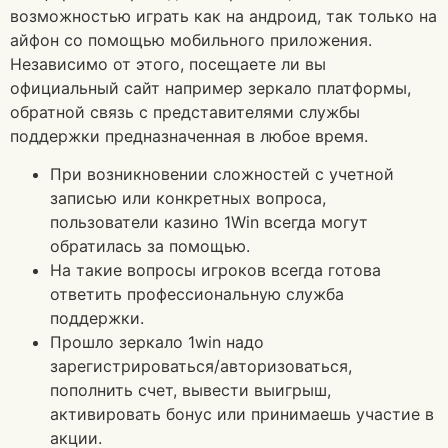
возможностью играть как на андроид, так только на
айфон со помощью мобильного приложения.
Независимо от этого, посещаете ли вы
официальный сайт например зеркало платформы,
обратной связь с представителями службы
поддержки предназначенная в любое время.
При возникновении сложностей с учетной
записью или конкретных вопроса,
пользователи казино 1Win всегда могут
обратилась за помощью.
На такие вопросы игроков всегда готова
ответить профессиональную служба
поддержки.
Прошло зеркало 1win надо
зарегистрироваться/авторизоваться,
пополнить счет, вывести выигрыш,
активировать бонус или принимаешь участие в
акции.