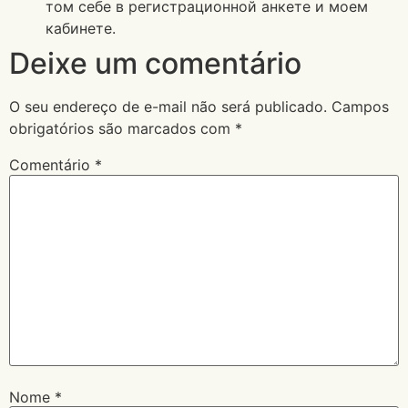
том себе в регистрационной анкете и моем
кабинете.
Deixe um comentário
O seu endereço de e-mail não será publicado.
Campos
obrigatórios são marcados com
*
Comentário
*
Nome
*