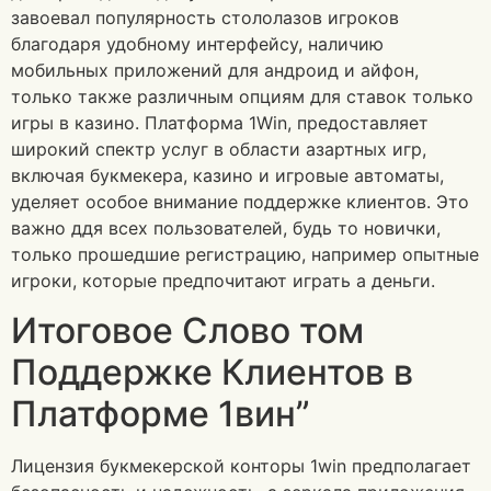
завоевал популярность стололазов игроков
благодаря удобному интерфейсу, наличию
мобильных приложений для андроид и айфон,
только также различным опциям для ставок только
игры в казино. Платформа 1Win, предоставляет
широкий спектр услуг в области азартных игр,
включая букмекера, казино и игровые автоматы,
уделяет особое внимание поддержке клиентов. Это
важно ддя всех пользователей, будь то новички,
только прошедшие регистрацию, например опытные
игроки, которые предпочитают играть а деньги.
Итоговое Слово том
Поддержке Клиентов в
Платформе 1вин”
Лицензия букмекерской конторы 1win предполагает