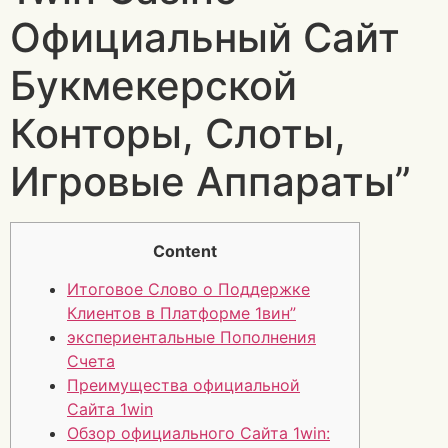
Официальный Сайт
Букмекерской
Конторы, Слоты,
Игровые Аппараты”
Content
Итоговое Слово о Поддержке
Клиентов в Платформе 1вин”
экспериентальные Пополнения
Счета
Преимущества официальной
Сайта 1win
Обзор официального Сайта 1win: