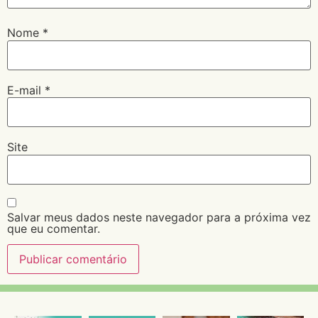
Nome
*
E-mail
*
Site
Salvar meus dados neste navegador para a próxima vez
que eu comentar.