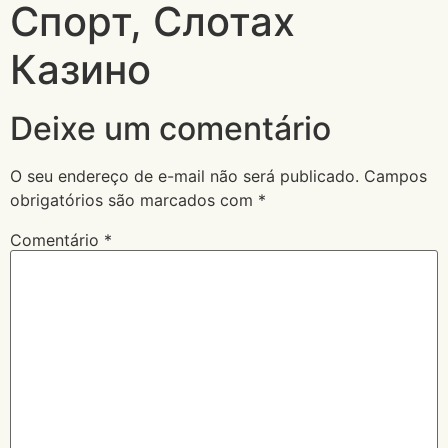
Спорт, Слотах
Казино
Deixe um comentário
O seu endereço de e-mail não será publicado.
Campos
obrigatórios são marcados com
*
Comentário
*