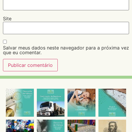
Site
Salvar meus dados neste navegador para a próxima vez
que eu comentar.