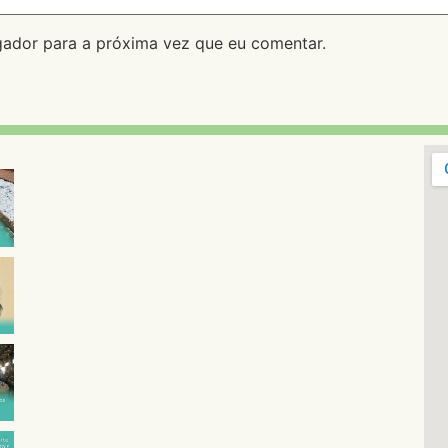
ador para a próxima vez que eu comentar.