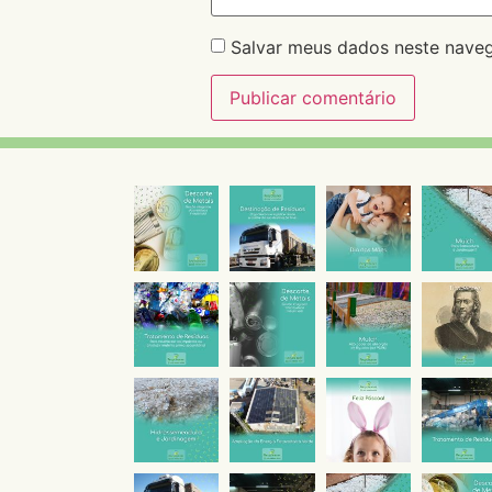
Salvar meus dados neste naveg