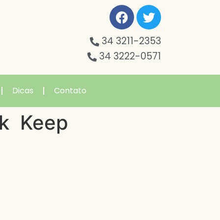
34 3211-2353
34 3222-0571
Dicas
Contato
 ️ Keep