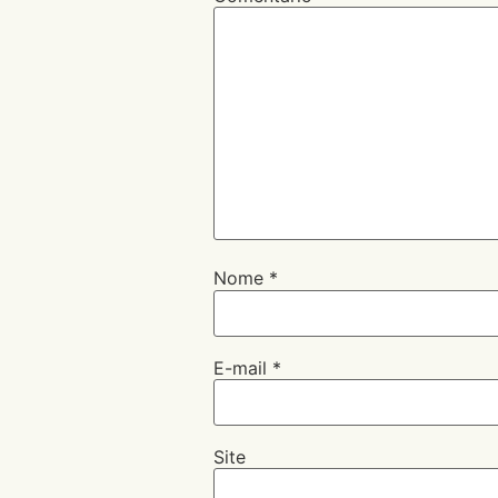
Nome
*
E-mail
*
Site