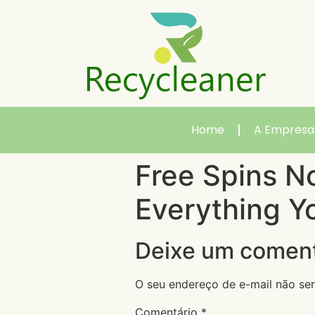
Home
A Empresa
Free Spins N
Everything Y
Deixe um coment
O seu endereço de e-mail não ser
Comentário
*