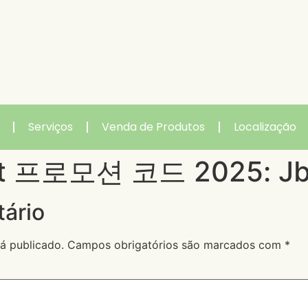
Serviços
Venda de Produtos
Localização
 프로모션 코드 2025: Jbm
ário
á publicado.
Campos obrigatórios são marcados com
*