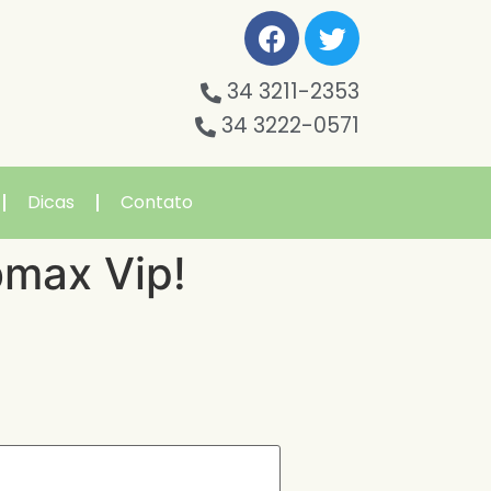
34 3211-2353
34 3222-0571
Dicas
Contato
ax Vip!