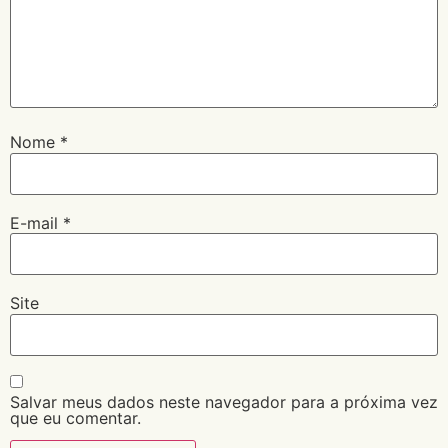
Nome
*
E-mail
*
Site
Salvar meus dados neste navegador para a próxima vez
que eu comentar.