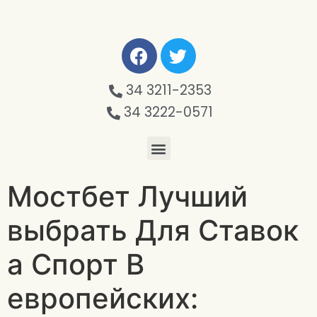
34 3211-2353
34 3222-0571
Мостбет Лучший
выбрать Для Ставок
а Спорт В
европейских: