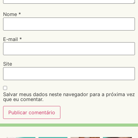
Nome
*
E-mail
*
Site
Salvar meus dados neste navegador para a próxima vez
que eu comentar.