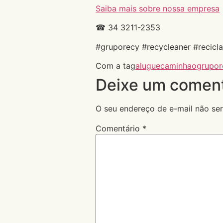
Saiba mais sobre nossa empresa
☎ 34 3211-2353
#gruporecy #recycleaner #recicl
Com a tag
alugue
caminhao
grupor
Deixe um coment
O seu endereço de e-mail não ser
Comentário
*