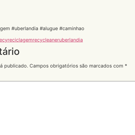
agem #uberlandia #alugue #caminhao
ecy
reciclagem
recycleaner
uberlandia
ário
á publicado.
Campos obrigatórios são marcados com
*