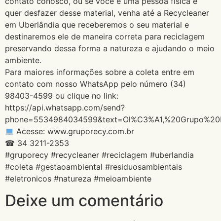
contato conosco, ou se você é uma pessoa física e
quer desfazer desse material, venha até a Recycleaner
em Uberlândia que receberemos o seu material e
destinaremos ele de maneira correta para reciclagem
preservando dessa forma a natureza e ajudando o meio
ambiente.
Para maiores informações sobre a coleta entre em
contato com nosso WhatsApp pelo número (34)
98403-4599 ou clique no link:
https://api.whatsapp.com/send?
phone=5534984034599&text=Ol%C3%A1,%20Grupo%20
Acesse: www.gruporecy.com.br
☎ 34 3211-2353
#gruporecy #recycleaner #reciclagem #uberlandia
#coleta #gestaoambiental #residuosambientais
#eletronicos #natureza #meioambiente
Deixe um comentário