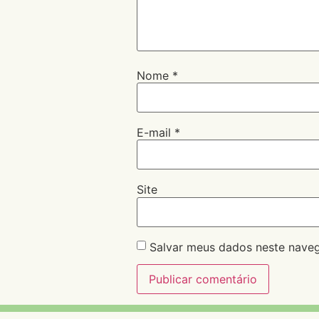
Nome
*
E-mail
*
Site
Salvar meus dados neste naveg