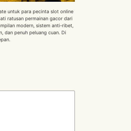
e untuk para pecinta slot online
ati ratusan permainan gacor dari
pilan modern, sistem anti-ribet,
n, dan penuh peluang cuan. Di
epan.