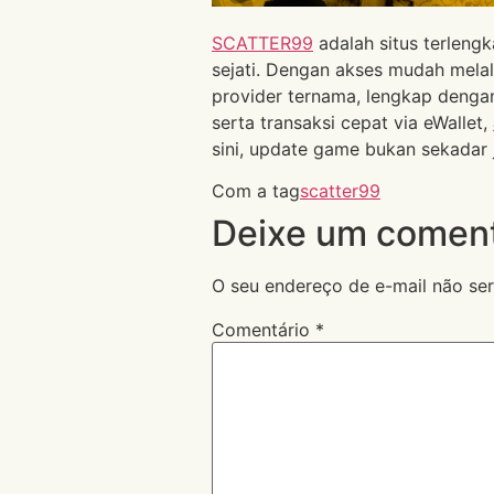
SCATTER99
adalah situs terleng
sejati. Dengan akses mudah melalu
provider ternama, lengkap dengan
serta transaksi cepat via eWallet,
sini, update game bukan sekadar j
Com a tag
scatter99
Deixe um coment
O seu endereço de e-mail não ser
Comentário
*