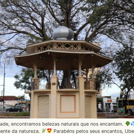
ade, encontramos belezas naturais que nos encantam.
sente da natureza.
Parabéns pelos seus encantos, Ube